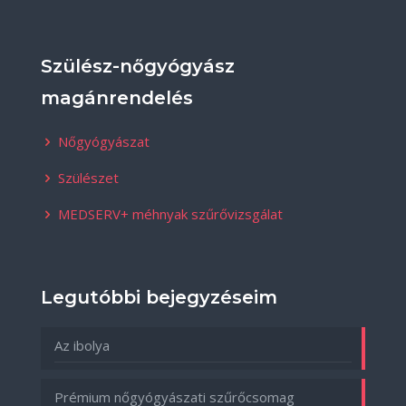
Szülész-nőgyógyász
magánrendelés
Nőgyógyászat
Szülészet
MEDSERV+ méhnyak szűrővizsgálat
Legutóbbi bejegyzéseim
Az ibolya
Prémium nőgyógyászati szűrőcsomag