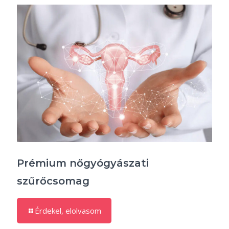
Prémium nőgyógyászati
szűrőcsomag
Érdekel, elolvasom