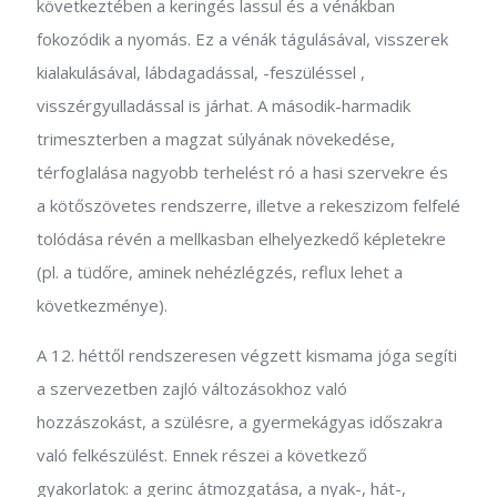
következtében a keringés lassul és a vénákban
fokozódik a nyomás. Ez a vénák tágulásával, visszerek
kialakulásával, lábdagadással, -feszüléssel ,
visszérgyulladással is járhat. A második-harmadik
trimeszterben a magzat súlyának növekedése,
térfoglalása nagyobb terhelést ró a hasi szervekre és
a kötőszövetes rendszerre, illetve a rekeszizom felfelé
tolódása révén a mellkasban elhelyezkedő képletekre
(pl. a tüdőre, aminek nehézlégzés, reflux lehet a
következménye).
A 12. héttől rendszeresen végzett kismama jóga segíti
a szervezetben zajló változásokhoz való
hozzászokást, a szülésre, a gyermekágyas időszakra
való felkészülést. Ennek részei a következő
gyakorlatok: a gerinc átmozgatása, a nyak-, hát-,