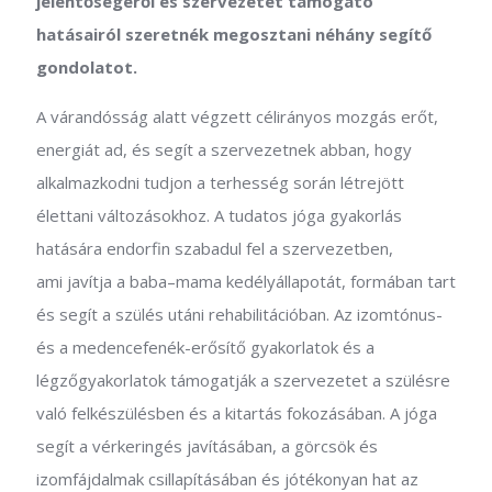
jelentőségéről és szervezetet támogató
hatásairól szeretnék megosztani néhány segítő
gondolatot.
A várandósság alatt végzett célirányos mozgás erőt,
energiát ad, és segít a szervezetnek abban, hogy
alkalmazkodni tudjon a terhesség során létrejött
élettani változásokhoz. A tudatos jóga gyakorlás
hatására endorfin szabadul fel a szervezetben,
ami javítja a baba–mama kedélyállapotát, formában tart
és segít a szülés utáni rehabilitációban. Az izomtónus-
és a medencefenék-erősítő gyakorlatok és a
légzőgyakorlatok támogatják a szervezetet a szülésre
való felkészülésben és a kitartás fokozásában. A jóga
segít a vérkeringés javításában, a görcsök és
izomfájdalmak csillapításában és jótékonyan hat az