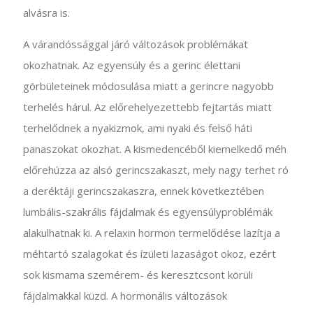
alvásra is.
A várandóssággal járó változások problémákat
okozhatnak. Az egyensúly és a gerinc élettani
görbületeinek módosulása miatt a gerincre nagyobb
terhelés hárul. Az előrehelyezettebb fejtartás miatt
terhelődnek a nyakizmok, ami nyaki és felső háti
panaszokat okozhat. A kismedencéből kiemelkedő méh
előrehúzza az alsó gerincszakaszt, mely nagy terhet ró
a deréktáji gerincszakaszra, ennek következtében
lumbális-szakrális fájdalmak és egyensúlyproblémák
alakulhatnak ki. A relaxin hormon termelődése lazítja a
méhtartó szalagokat és ízületi lazaságot okoz, ezért
sok kismama szemérem- és keresztcsont körüli
fájdalmakkal küzd. A hormonális változások