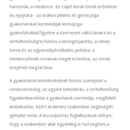
hasizmok, a medence- és csípő körüli izmok erősítése
és nyújtása - az órákon pilates és gerincjóga
gyakorlatokat kombináljuk kismajóga
gyakorlatokkal,figyelve a szervezet változásaira és a
terhelhetőségre.Fontos a keringésjavítás, a vénás
torna és az egyensúlyérzékelés javítása, a
medencefenék izmainak megéreztetése, az izmok
erejének megtartása.
A gyakorlatok kivitelezésénél fontos szempont a
rendszeresség, az egyéni teherbírás, a terhelhetőség
figyelembevétele a gyakorlatok sorrendje, megfelelő
kivitelezése, ezért érdemes szakember segítségét
igénybe venni. A kiscsoportos foglalkozások előnye,
hogy a szakember akár egyénileg is tud segíteni a