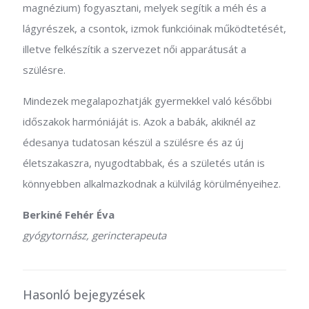
magnézium) fogyasztani, melyek segítik a méh és a
lágyrészek, a csontok, izmok funkcióinak működtetését,
illetve felkészítik a szervezet női apparátusát a
szülésre.
Mindezek megalapozhatják gyermekkel való későbbi
időszakok harmóniáját is. Azok a babák, akiknél az
édesanya tudatosan készül a szülésre és az új
életszakaszra, nyugodtabbak, és a születés után is
könnyebben alkalmazkodnak a külvilág körülményeihez.
Berkiné Fehér Éva
gyógytornász, gerincterapeuta
Hasonló bejegyzések