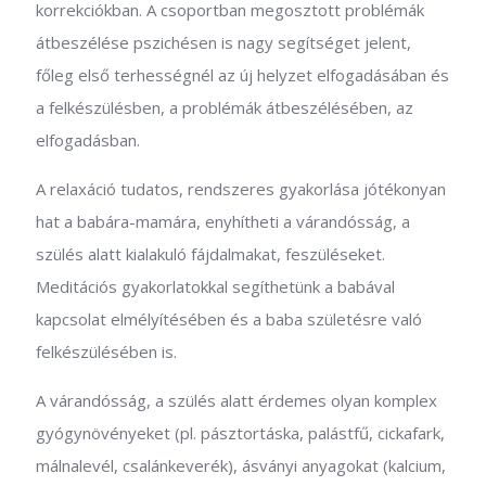
korrekciókban. A csoportban megosztott problémák
átbeszélése pszichésen is nagy segítséget jelent,
főleg első terhességnél az új helyzet elfogadásában és
a felkészülésben, a problémák átbeszélésében, az
elfogadásban.
A relaxáció tudatos, rendszeres gyakorlása jótékonyan
hat a babára-mamára, enyhítheti a várandósság, a
szülés alatt kialakuló fájdalmakat, feszüléseket.
Meditációs gyakorlatokkal segíthetünk a babával
kapcsolat elmélyítésében és a baba születésre való
felkészülésében is.
A várandósság, a szülés alatt érdemes olyan komplex
gyógynövényeket (pl. pásztortáska, palástfű, cickafark,
málnalevél, csalánkeverék), ásványi anyagokat (kalcium,