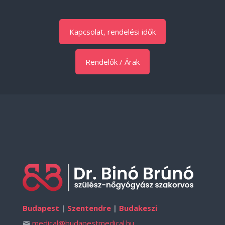
Kapcsolat, rendelési idők
Rendelők / Árak
Budapest
|
Szentendre
|
Budakeszi
medical@budapestmedical.hu