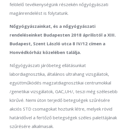
felölelő tevékenységünk részekén nőgyógyászati
magánrendelést is folytatunk.
Nőgyógyászainkat, és a nőgyógyászati
rendeléseinket Budapesten 2018 áprilistól a XIII.
Budapest, Szent László utca 8 IV/12 címen a
Honvédkórház közelében találja.
Nőgyógyászati járóbeteg ellátásunkat
labordiagnosztika, általános ultrahang vizsgálatok,
együttműködés magzatdiagnosztikai centrumokkal
/genetikai vizsgálatok, GAC,UH/, teszi még szélesebb
körűvé. Nemi úton terjedő betegségek szűrésére
akciós STD csomagokat hoztunk létre, melyek rövid
határidővel a fertőző betegségek széles palettájának
szűrésére alkalmasak.