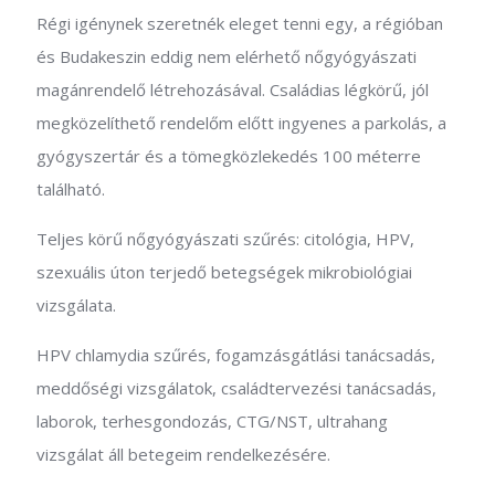
Régi igénynek szeretnék eleget tenni egy, a régióban
és Budakeszin eddig nem elérhető nőgyógyászati
magánrendelő létrehozásával. Családias légkörű, jól
megközelíthető rendelőm előtt ingyenes a parkolás, a
gyógyszertár és a tömegközlekedés 100 méterre
található.
Teljes körű nőgyógyászati szűrés: citológia, HPV,
szexuális úton terjedő betegségek mikrobiológiai
vizsgálata.
HPV chlamydia szűrés, fogamzásgátlási tanácsadás,
meddőségi vizsgálatok, családtervezési tanácsadás,
laborok, terhesgondozás, CTG/NST, ultrahang
vizsgálat áll betegeim rendelkezésére.