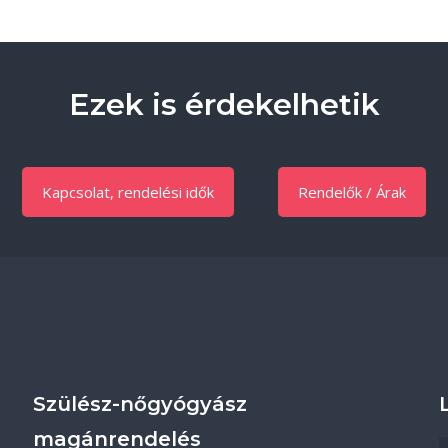
Ezek is érdekelhetik
Kapcsolat, rendelési idők
Rendelők / Árak
Szülész-nőgyógyász
magánrendelés