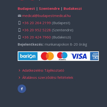
Budapest
|
Szentendre
|
Budakeszi
medical@budapestmedical.hu
+36 20 264 2199
(Budapest)
+36 20 952 5228
(Szentendre)
+36 20 424 7960
(Budakeszi)
Bejelentkezés:
munkanapokon 8-20 óráig
Adatkezelési Tájékoztató
Általános szerződési feltételek