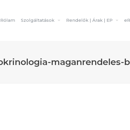
Rólam
Szolgáltatások
Rendelők | Árak | EP
eR
krinologia-maganrendeles-b