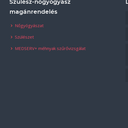
Szülész-nőgyógyász
magánrendelés
Nőgyógyászat
Szülészet
MEDSERV+ méhnyak szűrővizsgálat