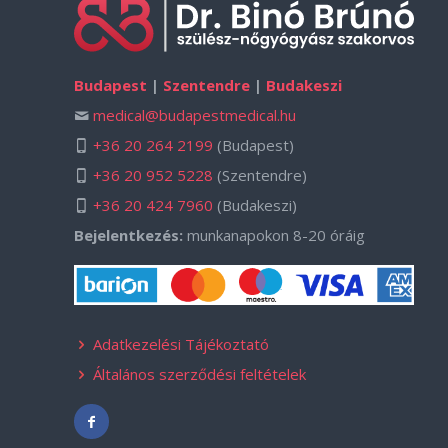
Budapest
|
Szentendre
|
Budakeszi
medical@budapestmedical.hu
+36 20 264 2199
(Budapest)
+36 20 952 5228
(Szentendre)
+36 20 424 7960
(Budakeszi)
Bejelentkezés:
munkanapokon 8-20 óráig
Adatkezelési Tájékoztató
Általános szerződési feltételek