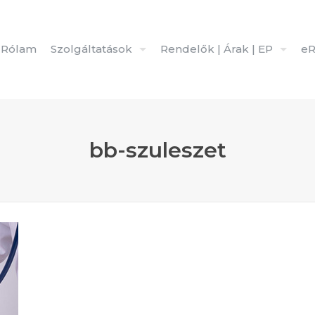
Rólam
Szolgáltatások
Rendelők | Árak | EP
eR
bb-szuleszet