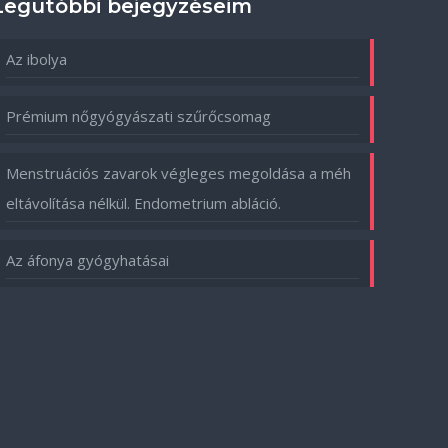
Legutóbbi bejegyzéseim
Az ibolya
Prémium nőgyógyászati szűrőcsomag
Menstruációs zavarok végleges megoldása a méh
eltávolítása nélkül. Endometrium abláció.
Az áfonya gyógyhatásai