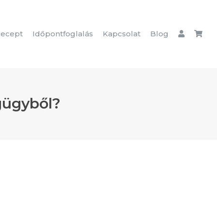
ecept
Időpontfoglalás
Kapcsolat
Blog
gügyből?