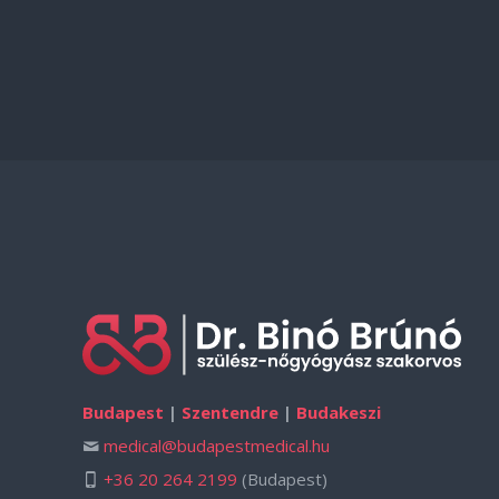
Budapest
|
Szentendre
|
Budakeszi
medical@budapestmedical.hu
+36 20 264 2199
(Budapest)