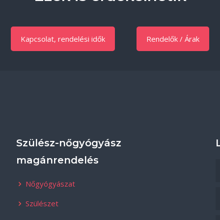
Kapcsolat, rendelési idők
Rendelők / Árak
Szülész-nőgyógyász
magánrendelés
Nőgyógyászat
Szülészet