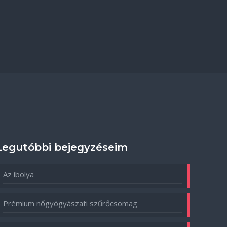
Legutóbbi bejegyzéseim
Az ibolya
Prémium nőgyógyászati szűrőcsomag