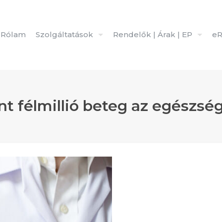
Rólam
Szolgáltatások
Rendelők | Árak | EP
eR
nt félmillió beteg az egészsé