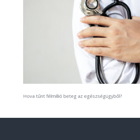
Hova tűnt félmillió beteg az egészségügyből?