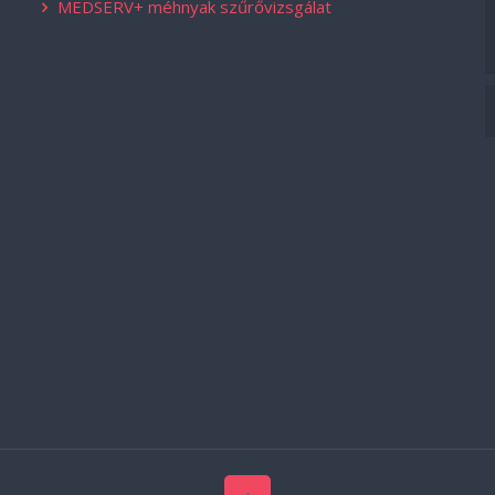
MEDSERV+ méhnyak szűrővizsgálat