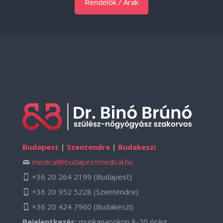
Rendelők / Árak
Budapest
|
Szentendre
|
Budakeszi
medical@budapestmedical.hu
+36 20 264 2199
(Budapest)
+36 20 952 5228
(Szentendre)
+36 20 424 7960
(Budakeszi)
Bejelentkezés:
munkanapokon 8-20 óráig