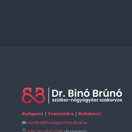
Budapest
|
Szentendre
|
Budakeszi
medical@budapestmedical.hu
+36 20 264 2199
(Budapest)