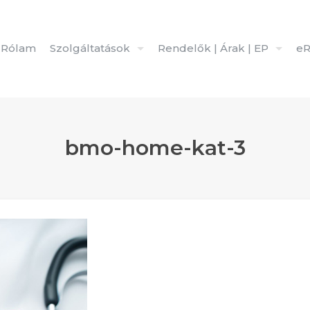
Rólam
Szolgáltatások
Rendelők | Árak | EP
eR
bmo-home-kat-3