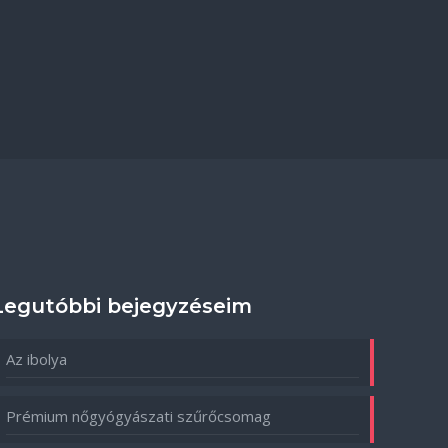
Legutóbbi bejegyzéseim
Az ibolya
Prémium nőgyógyászati szűrőcsomag