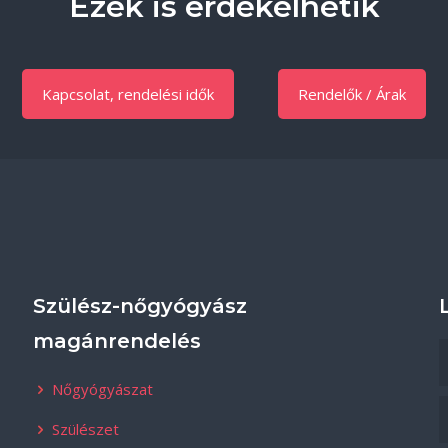
Ezek is érdekelhetik
Kapcsolat, rendelési idők
Rendelők / Árak
Szülész-nőgyógyász
magánrendelés
Nőgyógyászat
Szülészet