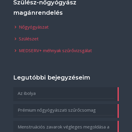
Szülész-nőgyógyász
magánrendelés
Nőgyógyászat
Szülészet
MEDSERV+ méhnyak szűrővizsgálat
Legutóbbi bejegyzéseim
Az ibolya
Prémium nőgyógyászati szűrőcsomag
Menstruációs zavarok végleges megoldása a