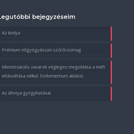
Legutóbbi bejegyzéseim
Az ibolya
Prémium nőgyógyászati szűrőcsomag
Menstruációs zavarok végleges megoldása a méh
eltávolítása nélkül. Endometrium abláció.
Az áfonya gyógyhatásai