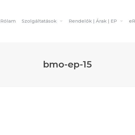
Rólam
Szolgáltatások
Rendelők | Árak | EP
eR
bmo-ep-15