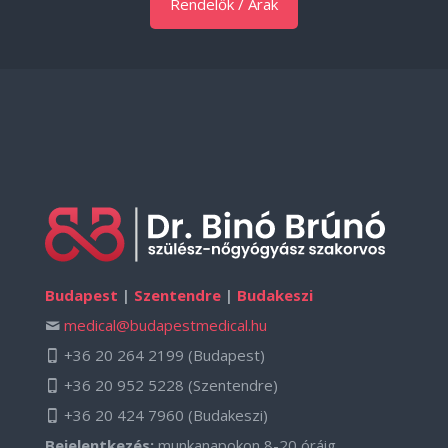
Rendelők / Árak
Budapest
|
Szentendre
|
Budakeszi
medical@budapestmedical.hu
+36 20 264 2199
(Budapest)
+36 20 952 5228
(Szentendre)
+36 20 424 7960
(Budakeszi)
Bejelentkezés:
munkanapokon 8-20 óráig