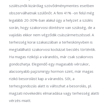
szülésznők kizárólag szövődménymentes esetben
obszerválhatnak szülőnőt. A feni 41% -on felül még
legalább 20-30%-ban alakul úgy a helyzet a szülés
során, hogy szakorvosi döntésre van szükség, de a
vajúdás ekkor nem végződik császármetszéssel. A
terhesség korai szakaszában a terheskönyvben is
megtalálható szakorvosi kockázat becslés történtik.
Ha magas rizikójú a várandós, már csak szakorvos
gondozhatja. Elegendő egy magasabb vércukor,
alacsonyabb pajzsmirigy hormon szint, már magas
rizikó besorolást kap a várandós. Sőt, a
terhesgondozás alatt is változhat a besorolás, pl.
magzati növekedés elmaradása vagy terhesség alatti
vérzés miatt.