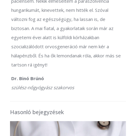
páciensem. Nekik elmeséltem a paraszolvencia
hungarikumát, kinevettek, nem hitték el. Szóval
változni fog az egészségügy, ha lassan is, de
biztosan. A mai fiatal, a gyakorlataik során már az
egyetemi évei alatt is külföldi kórházakban
szocializálódott orvosgeneráció már nem kér a
hálapénzből. És ha ők lemondanak róla, akkor más se
tartson rá igényt!
Dr. Binó Brúnó
szülész-nőgyógyász szakorvos
Hasonló bejegyzések