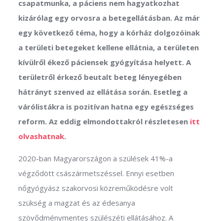
csapatmunka, a páciens nem hagyatkozhat
kizárólag egy orvosra a betegellátásban. Az már
egy következő téma, hogy a kórház dolgozóinak
a területi betegeket kellene ellátnia, a területen
kívülről ékező páciensek gyógyítása helyett. A
területről érkező beutalt beteg lényegében
hátrányt szenved az ellátása során. Esetleg a
várólistákra is pozitívan hatna egy egészséges
reform. Az eddig elmondottakról részletesen
itt
olvashatnak
.
2020-ban Magyarországon a szülések 41%-a
végződött császármetszéssel. Ennyi esetben
nőgyógyász szakorvosi közreműködésre volt
szükség a magzat és az édesanya
szövődménymentes szülészéti ellátásához. A