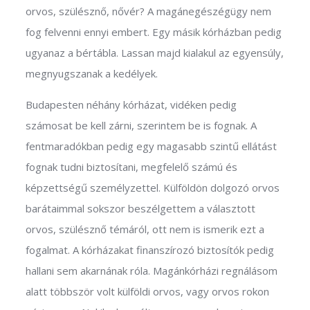
orvos, szülésznő, nővér? A magánegészégügy nem
fog felvenni ennyi embert. Egy másik kórházban pedig
ugyanaz a bértábla. Lassan majd kialakul az egyensúly,
megnyugszanak a kedélyek.
Budapesten néhány kórházat, vidéken pedig
számosat be kell zárni, szerintem be is fognak. A
fentmaradókban pedig egy magasabb szintű ellátást
fognak tudni biztosítani, megfelelő számú és
képzettségű személyzettel. Külföldön dolgozó orvos
barátaimmal sokszor beszélgettem a választott
orvos, szülésznő témáról, ott nem is ismerik ezt a
fogalmat. A kórházakat finanszírozó biztosítók pedig
hallani sem akarnának róla. Magánkórházi regnálásom
alatt többször volt külföldi orvos, vagy orvos rokon