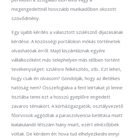
megengedettnél hosszabb munkaidőben okozott
szövődmény.
Egy újabb kérdés a választott szülésznő díjazásának
kérdése. A közösségi portálokon mókás történetek
olvashatóak erről. Majd kiszámláznak egyéni
vállalkozóként más telephelyen más időben történt
tevékenységet: szülésre felkészítés, stb.. Ezt lehet,
hogy csak én olvasom? Gondolják, hogy az illetékes
hatóság nem? Összefoglalva a fent leírtakat jó lenne
tisztába tenni ezt a hosszú gyeplőre engedett
zavaros témakört. A kórházigazgatók, osztályvezető
főorvosok aggódtak a paraszolvencia betiltása miatt
kialakulandó létszám hiány miatt, ezért elnézőbbek
voltak. De kérdem én: hova tud elhelyezkedni ennyi