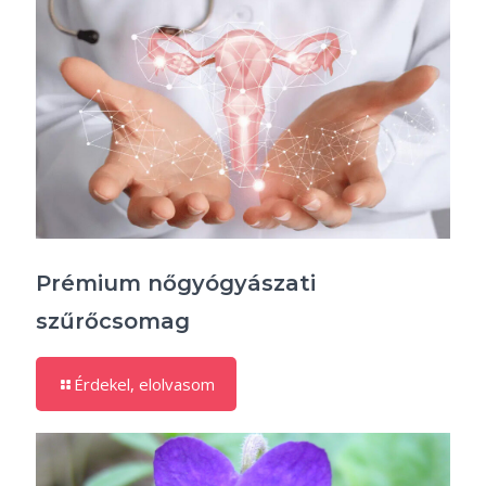
Prémium nőgyógyászati
szűrőcsomag
Érdekel, elolvasom