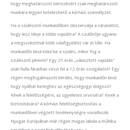
hogy meghatározott bérezésért csak meghatározott
munkára legyen kötelezhető a kórházi személyzet.
Ha a szülésznő munkaidőben obszerválja a várandóst,
hogy lesz ideje a többi vajúdóra? A szülőnője ugyanis
a megszokottnál több odafigyelést vár el tőle. Ha
munkaidőn kívül indul be a szülés, mikor fog a
szülésznő pihenni? Egy 25 órás „választott vajúdás”
után hulla fáradtan veszi fel a 12 órás szolgálatot? Egy
régen megfogalmazott kérdés, hogy munkaidőn kívül
hogy nyúlhat beteghez az egészségügyi dolgozó?
Kinek a felelősségére, az ügyeletes orvoséra? Kinek a
biztosítására? A kórházi felelőségbiztosítás a
munkaidőben végzett tevékenységre vonatkozik.
Nyugat-Európában már régen magas labda a műhiba
perekben a szolgálati időn kívül vagy a