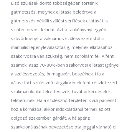
Első szülések döntő többségében történik
gátmetszés, melynek ellátása beleértve a
gátmetszés nélküli szülési sérülések ellátását is
szintén orvosi feladat. Azt a tankönyvnyi egyéb
szövődményt a vákuumos szülésvezetéstől a
manuális lepényleválasztásig, melynek ellátásához
szakorvosra van szükség, nem sorolnám fel. A fenti
számok, azaz 70-80%-ban szakorvosi ellátást igényel
a szülésvezetés, önmagukért beszélnek. Ha a
választott szülésznő tárgykörének fent részletezett
szakmai oldalát félre tesszük, további kérdések is
felmerülnek. Ha a szülésznő területen kívüli pácienst
hoz a kórházba, akkor indokolatlanul terheli az ott
dolgozó szakember gárdát. A hálapénz
szankcionálásának bevezetése óta joggal várható el,