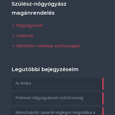
Szülész-nőgyógyász
magánrendelés
Nőgyógyászat
Szülészet
MEDSERV+ méhnyak szűrővizsgálat
Legutóbbi bejegyzéseim
Az ibolya
Prémium nőgyógyászati szűrőcsomag
Menstruációs zavarok végleges megoldása a