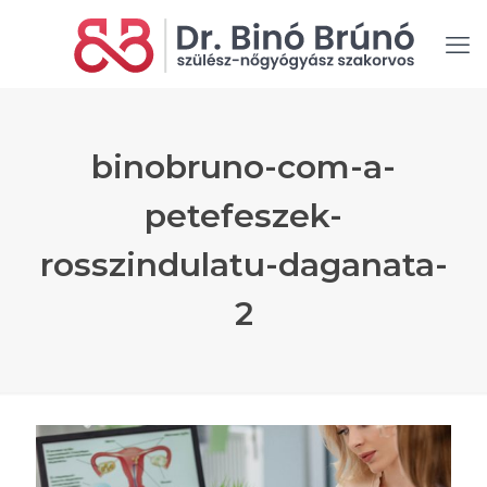
binobruno-com-a-
petefeszek-
rosszindulatu-daganata-
2