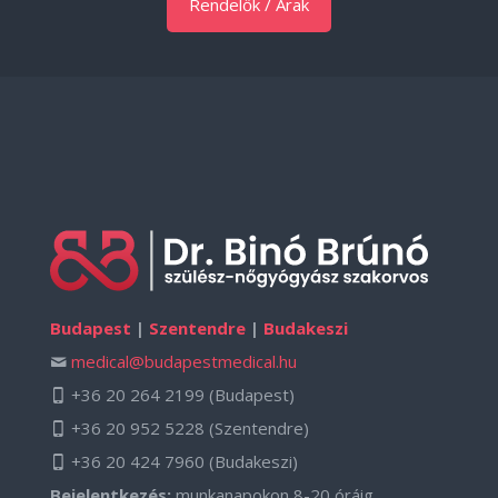
Rendelők / Árak
Budapest
|
Szentendre
|
Budakeszi
medical@budapestmedical.hu
+36 20 264 2199
(Budapest)
+36 20 952 5228
(Szentendre)
+36 20 424 7960
(Budakeszi)
Bejelentkezés:
munkanapokon 8-20 óráig