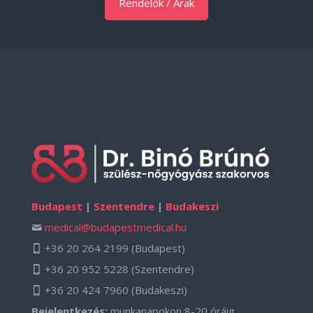
Rendelők / Árak
Budapest
|
Szentendre
|
Budakeszi
medical@budapestmedical.hu
+36 20 264 2199
(Budapest)
+36 20 952 5228
(Szentendre)
+36 20 424 7960
(Budakeszi)
Bejelentkezés:
munkanapokon 8-20 óráig