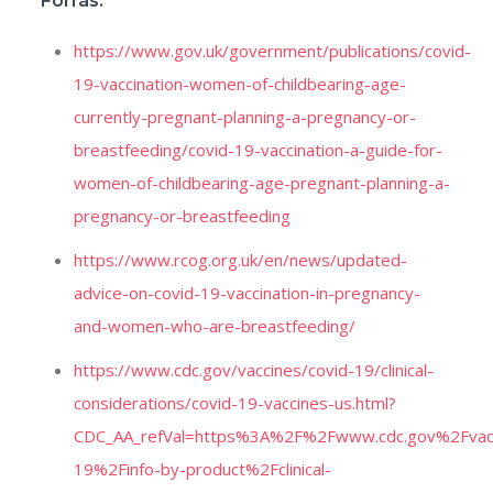
Forrás:
https://www.gov.uk/government/publications/covid-
19-vaccination-women-of-childbearing-age-
currently-pregnant-planning-a-pregnancy-or-
breastfeeding/covid-19-vaccination-a-guide-for-
women-of-childbearing-age-pregnant-planning-a-
pregnancy-or-breastfeeding
https://www.rcog.org.uk/en/news/updated-
advice-on-covid-19-vaccination-in-pregnancy-
and-women-who-are-breastfeeding/
https://www.cdc.gov/vaccines/covid-19/clinical-
considerations/covid-19-vaccines-us.html?
CDC_AA_refVal=https%3A%2F%2Fwww.cdc.gov%2Fvac
19%2Finfo-by-product%2Fclinical-