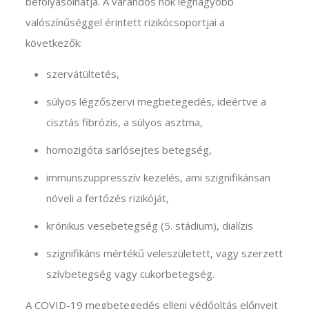
befolyásolhatja. A várandós nők legnagyobb
valószínűséggel érintett rizikócsoportjai a
következők:
szervátültetés,
súlyos légzőszervi megbetegedés, ideértve a
cisztás fibrózis, a súlyos asztma,
homozigóta sarlósejtes betegség,
immunszuppresszív kezelés, ami szignifikánsan
növeli a fertőzés rizikóját,
krónikus vesebetegség (5. stádium), dialízis
szignifikáns mértékű veleszületett, vagy szerzett
szívbetegség vagy cukorbetegség.
A COVID-19 megbetegedés elleni védőoltás előnyeit