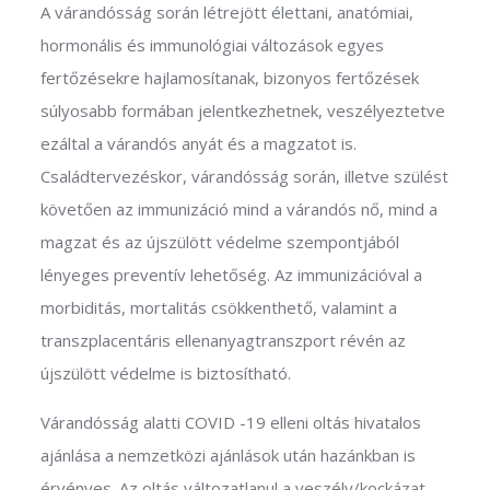
A várandósság során létrejött élettani, anatómiai,
hormonális és immunológiai változások egyes
fertőzésekre hajlamosítanak, bizonyos fertőzések
súlyosabb formában jelentkezhetnek, veszélyeztetve
ezáltal a várandós anyát és a magzatot is.
Családtervezéskor, várandósság során, illetve szülést
követően az immunizáció mind a várandós nő, mind a
magzat és az újszülött védelme szempontjából
lényeges preventív lehetőség. Az immunizációval a
morbiditás, mortalitás csökkenthető, valamint a
transzplacentáris ellenanyagtranszport révén az
újszülött védelme is biztosítható.
Várandósság alatti COVID -19 elleni oltás hivatalos
ajánlása a nemzetközi ajánlások után hazánkban is
érvényes. Az oltás változatlanul a veszély/kockázat