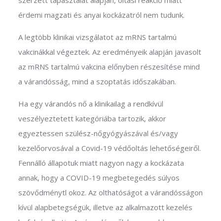
szerzett tapasztalat alapján, oltási reakció miatt
érdemi magzati és anyai kockázatról nem tudunk.
A legtöbb klinikai vizsgálatot az mRNS tartalmú
vakcinákkal végeztek. Az eredményeik alapján javasolt
az mRNS tartalmú vakcina előnyben részesítése mind
a várandósság, mind a szoptatás időszakában.
Ha egy várandós nő a klinikailag a rendkívül
veszélyeztetett kategóriába tartozik, akkor
egyeztessen szülész-nőgyógyászával és/vagy
kezelőorvosával a Covid-19 védőoltás lehetőségeiről.
Fennálló állapotuk miatt nagyon nagy a kockázata
annak, hogy a COVID-19 megbetegedés súlyos
szövődménytl okoz. Az olthatóságot a várandósságon
kívül alapbetegségük, illetve az alkalmazott kezelés