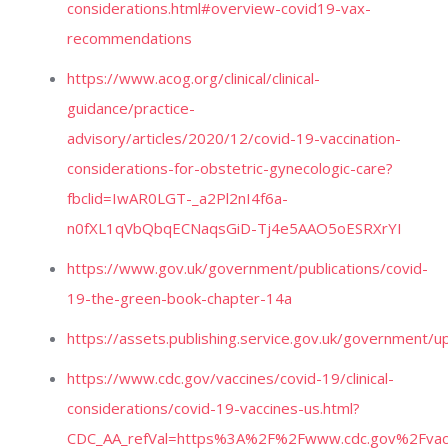
considerations.html#overview-covid19-vax-
recommendations
https://www.acog.org/clinical/clinical-
guidance/practice-
advisory/articles/2020/12/covid-19-vaccination-
considerations-for-obstetric-gynecologic-care?
fbclid=IwAR0LGT-_a2Pl2nI4f6a-
n0fXL1qVbQbqECNaqsGiD-Tj4e5AAO5oESRXrYI
https://www.gov.uk/government/publications/covid-
19-the-green-book-chapter-14a
https://assets.publishing.service.gov.uk/governmen
https://www.cdc.gov/vaccines/covid-19/clinical-
considerations/covid-19-vaccines-us.html?
CDC_AA_refVal=https%3A%2F%2Fwww.cdc.gov%2Fvac