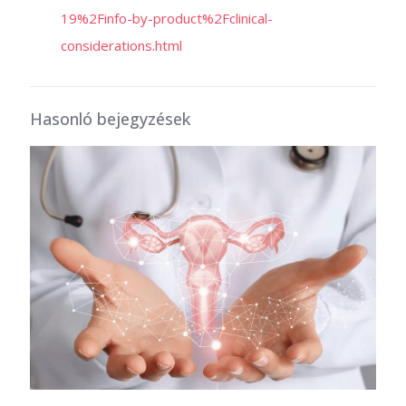
19%2Finfo-by-product%2Fclinical-
considerations.html
Hasonló bejegyzések