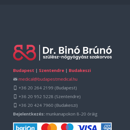
Budapest
|
Szentendre
|
Budakeszi
medical@budapestmedical.hu
+36 20 264 2199
(Budapest)
+36 20 952 5228
(Szentendre)
+36 20 424 7960
(Budakeszi)
Bejelentkezés:
munkanapokon 8-20 óráig