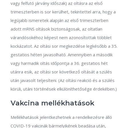
vagy felfutó járvány időszak) az oltásra az első
trimeszterben is sor kerülhet, tekintettel arra, hogy a
legújabb ismeretek alapján az első trimeszterben
adott mRNS oltások biztonságosak, az oltatlan
várandósokéhoz képest nem azonosítottak többlet
kockázatot. Az oltási sor megkezdése legkésőbb a 35.
gestatios héten javasolható. Amennyiben a második
vagy harmadik oltás időpontja a 36. gestatios hét
utánra esik, az oltási sor következő oltását a szülés
után javasolt teljesíteni. (Az oltási reakció és a szülés
körüli, utáni történések elkülöníthetősége érdekében.)
Vakcina mellékhatások
Mellékhatások jelentkezhetnek a rendelkezésre álló
COVID-19 vakcinák bármelyikének beadása után,