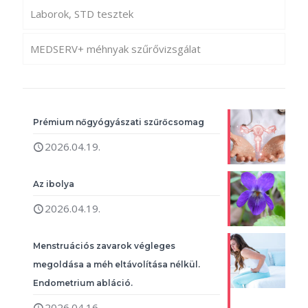
Laborok, STD tesztek
MEDSERV+ méhnyak szűrővizsgálat
Prémium nőgyógyászati szűrőcsomag
2026.04.19.
Az ibolya
2026.04.19.
Menstruációs zavarok végleges
megoldása a méh eltávolítása nélkül.
Endometrium abláció.
2026.04.16.