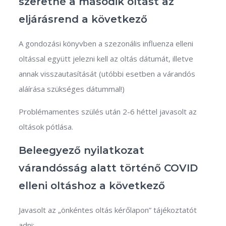
szeretné a második oltást az
eljárásrend a következő
A gondozási könyvben a szezonális influenza elleni
oltással együtt jelezni kell az oltás dátumát, illetve
annak visszautasítását (utóbbi esetben a várandós
aláírása szükséges dátummal!)
Problémamentes szülés után 2-6 héttel javasolt az
oltások pótlása.
Beleegyező nyilatkozat
várandósság alatt történő COVID
elleni oltáshoz a következő
Javasolt az „önkéntes oltás kérőlapon” tájékoztatót
adni: