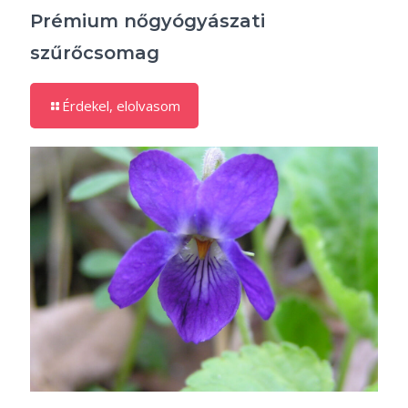
Prémium nőgyógyászati
szűrőcsomag
Érdekel, elolvasom