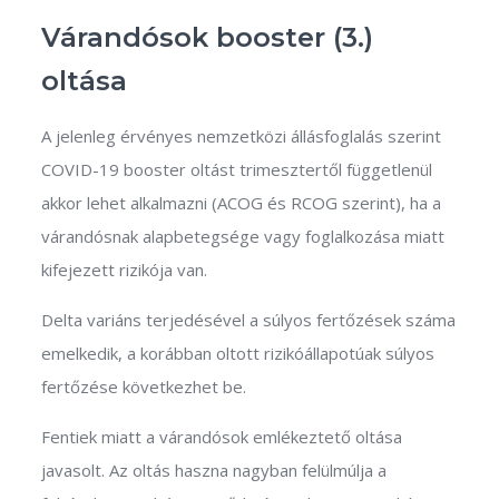
Várandósok booster (3.)
oltása
A jelenleg érvényes nemzetközi állásfoglalás szerint
COVID-19 booster oltást trimesztertől függetlenül
akkor lehet alkalmazni (ACOG és RCOG szerint), ha a
várandósnak alapbetegsége vagy foglalkozása miatt
kifejezett rizikója van.
Delta variáns terjedésével a súlyos fertőzések száma
emelkedik, a korábban oltott rizikóállapotúak súlyos
fertőzése következhet be.
Fentiek miatt a várandósok emlékeztető oltása
javasolt. Az oltás haszna nagyban felülmúlja a