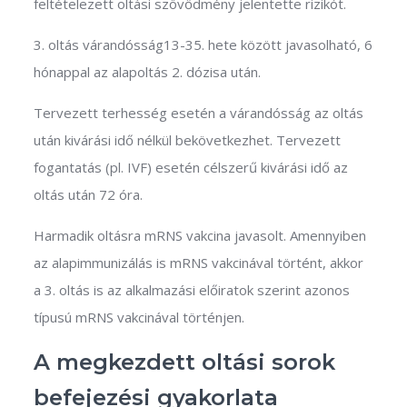
feltételezett oltási szövődmény jelentette rizikót.
3. oltás várandósság13-35. hete között javasolható, 6
hónappal az alapoltás 2. dózisa után.
Tervezett terhesség esetén a várandósság az oltás
után kivárási idő nélkül bekövetkezhet. Tervezett
fogantatás (pl. IVF) esetén célszerű kivárási idő az
oltás után 72 óra.
Harmadik oltásra mRNS vakcina javasolt. Amennyiben
az alapimmunizálás is mRNS vakcinával történt, akkor
a 3. oltás is az alkalmazási előiratok szerint azonos
típusú mRNS vakcinával történjen.
A megkezdett oltási sorok
befejezési gyakorlata