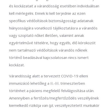
és kockázatait a várandósság esetében individuálisan
kell mérlegelni. Ennek ki kell terjednie az ezen
specifikus védőoltások biztonságossági adatainak
hiányosságára vonatkozó tájékoztatásra a várandós
vagy szoptató nőket illetően, valamint annak
egyértelművé tételére, hogy egyéb, élő kórokozót
nem tartalmazó védőoltások várandós nőknek
történő beadásával kapcsolatosan nincs ismert
kockázat.
Várandósság alatt a tervezett COVID-19 elleni
immunizáció lehetőleg a II.-III. trimeszterben
történhet a páciens megfelelő felvilágosítása után.
Amennyiben a fertőzés/megfertőződés veszélyének
kiemelkedő rizikója van (pl. veszélyeztetett munkakör